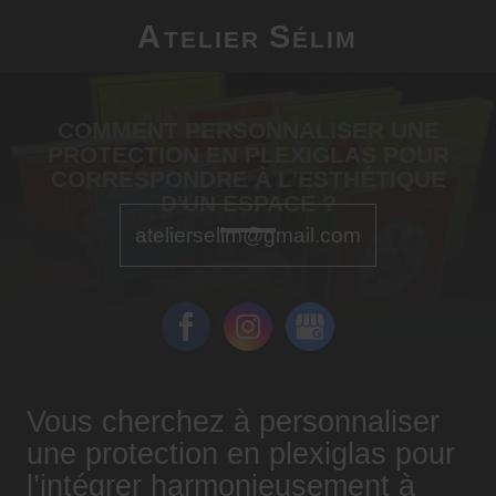
A
S
TELIER
ÉLIM
COMMENT PERSONNALISER UNE
PROTECTION EN PLEXIGLAS POUR
CORRESPONDRE À L'ESTHÉTIQUE
D'UN ESPACE ?
atelierselim@gmail.com
Vous cherchez à personnaliser
une protection en plexiglas pour
l’intégrer harmonieusement à