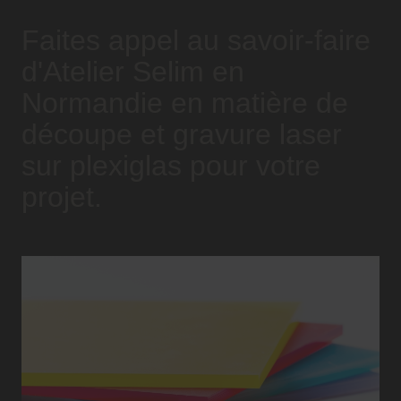
Faites appel au savoir-faire
d'Atelier Selim en
Normandie en matière de
découpe et gravure laser
sur plexiglas pour votre
projet.