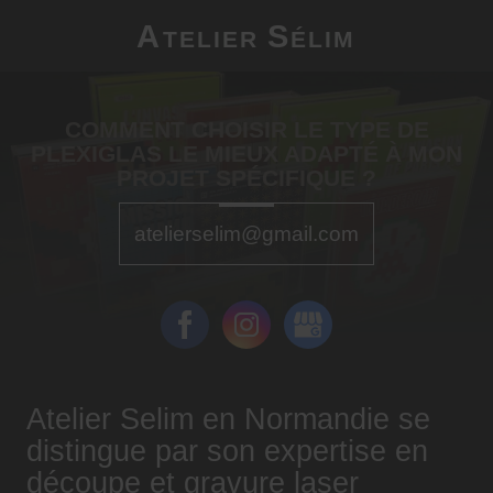
A
S
TELIER
ÉLIM
COMMENT CHOISIR LE TYPE DE
PLEXIGLAS LE MIEUX ADAPTÉ À MON
PROJET SPÉCIFIQUE ?
atelierselim@gmail.com
Atelier Selim en Normandie se
distingue par son expertise en
découpe et gravure laser