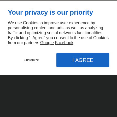
Your privacy is our priority
Accueil
Nous Contacter
Mentions Légales
Plan Du Site
We use Cookies to improve user experience by
ATELIER SÉLIM
personalising content and ads, as well as analyzing
traffic and optimizing social networks functionalities.
By clicking "I Agree" you consent to the use of Cookies
Village des Artisans, 6 rue de la Forge 27110
from our partners
Google
Facebook
.
Crosville la Vieille
01 42 36 44 60
I AGREE
atelierselim@gmail.com
Customize
CONTACTEZ-NOUS
MENU
APPEL
PLAN
Lun - Jeu
9h00 à 12h30 / 14h00 à 18h00
Ven
9h00 à 12h30 / 14h00 à 17h00
ACCUEIL
PLEXIGLAS
MOBILIER EN PLEXIGLAS SUR MESURE
PROTECTION EN PLEXIGLAS SUR MESURE
Creation de site