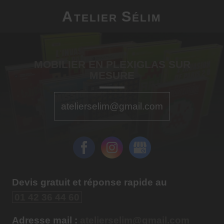
A
S
TELIER
ÉLIM
MOBILIER EN PLEXIGLAS SUR
MESURE
atelierselim@gmail.com
Devis gratuit et réponse rapide au
01 42 36 44 60
Adresse mail :
atelierselim@gmail.com